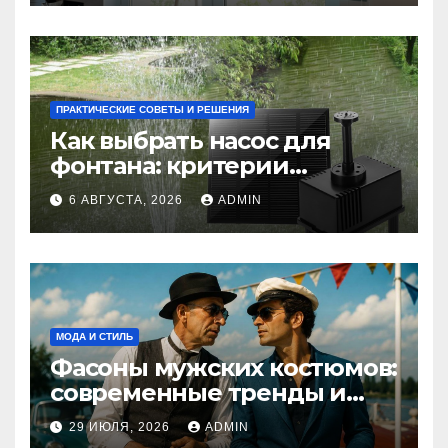
ПРАКТИЧЕСКИЕ СОВЕТЫ И РЕШЕНИЯ
Как выбрать насос для
фонтана: критерии
мощности и правильный
6 АВГУСТА, 2026
ADMIN
расчет
МОДА И СТИЛЬ
Фасоны мужских костюмов:
современные тренды и
классика
29 ИЮЛЯ, 2026
ADMIN