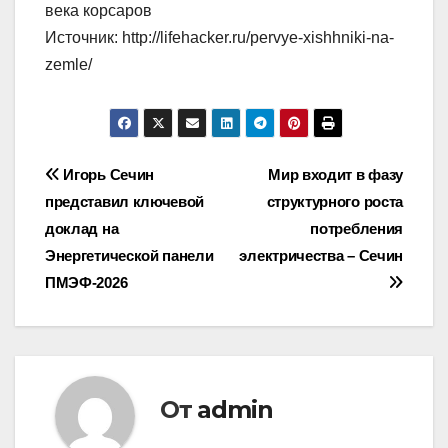
века корсаров
Источник: http://lifehacker.ru/pervye-xishhniki-na-
zemle/
Навигация
Игорь Сечин
Мир входит в фазу
представил ключевой
структурного роста
по
доклад на
потребления
записям
Энергетической панели
электричества – Сечин
ПМЭФ-2026
От
admin