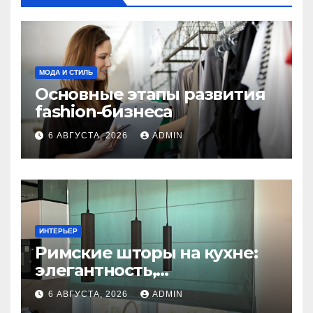
МОДА И СТИЛЬ
Основные этапы развития
fashion-бизнеса
6 АВГУСТА, 2026
ADMIN
ИНТЕРЬЕР
Римские шторы на кухне:
элегантность,
практичность и стиль
6 АВГУСТА, 2026
ADMIN