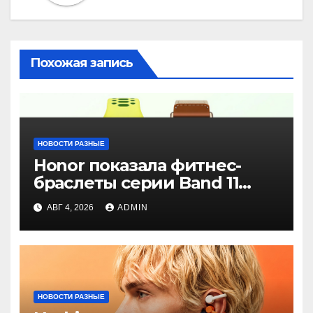
Похожая запись
НОВОСТИ РАЗНЫЕ
Honor показала фитнес-
браслеты серии Band 11
с GPS и автономностью до
АВГ 4, 2026
ADMIN
26 дней
НОВОСТИ РАЗНЫЕ