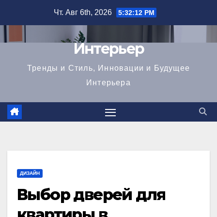
Перейти
Чт. Авг 6th, 2026
5:32:14 PM
к
содержимому
Интерьер
Тренды и Стиль, Инновации и Будущее
Интерьера
ДИЗАЙН
Выбор дверей для
квартиры в