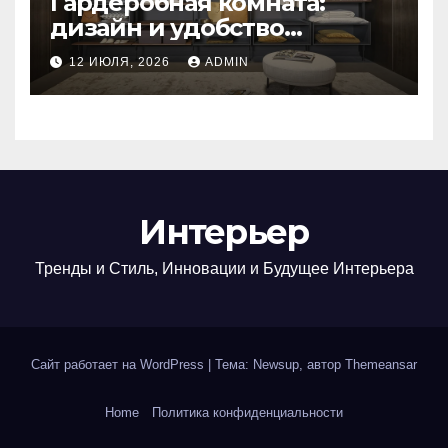
Гардеробная комната:
дизайн и удобство
создания идеального
12 ИЮЛЯ, 2026
ADMIN
пространства
Интерьер
Тренды и Стиль, Инновации и Будущее Интерьера
Сайт работает на WordPress
|
Тема: Newsup, автор
Themeansar
Home
Политика конфиденциальности