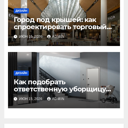
ДИЗАЙН
Город под крышей: как
спроектировать торговый
центр, в который хочется
ИЮН 15, 2026
ADMIN
вернуться
ДИЗАЙН
Как подобрать
ответственную уборщицу
для дома?
ИЮН 15, 2026
ADMIN