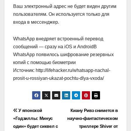
Ваш электронный адрес не будет виден другим
пользователям. Он используется только для
входа в мессенджер.
WhatsApp внедряет встроенный перевод
сообщений — сразу на iOS и AndroidВ
WhatsApp появилось шифрование резервных
копий с помощью биометрии
Источник: http://lifehacker.ru/whatsapp-nachal-
prosit-u-rossiyan-ukazat-pochtu-dlya-vxoda/
Навигация
У японской
Киану Ривз снимется в
«Годзиллы: Минус
научно-фантастическом
по
один» будет сиквел с
триллере Shiver от