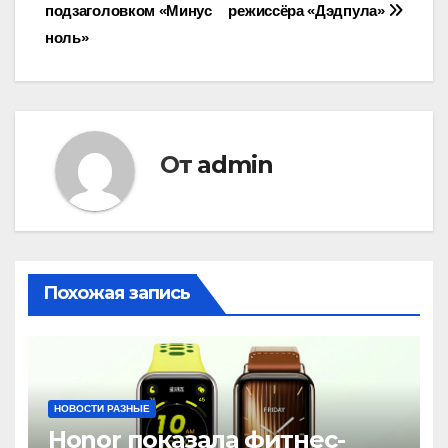
записям
подзаголовком «Минус
режиссёра «Дэдпула»
ноль»
От
admin
Похожая запись
НОВОСТИ РАЗНЫЕ
Honor показала фитнес-