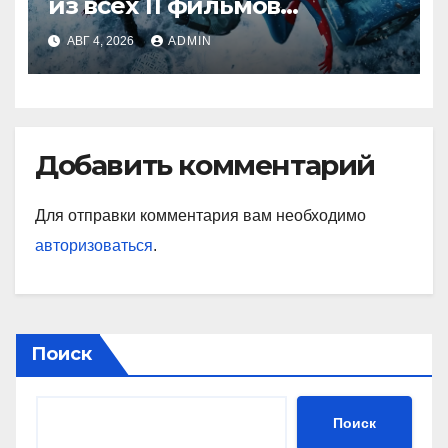
из всех 11 фильмов
о Человеке-пауке — от
АВГ 4, 2026
ADMIN
худшего к лучшему
Добавить комментарий
Для отправки комментария вам необходимо
авторизоваться
.
Поиск
Поиск