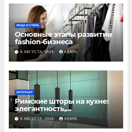
МОДА И СТИЛЬ
Основные этапы развития
fashion-бизнеса
6 АВГУСТА, 2026
ADMIN
ИНТЕРЬЕР
Римские шторы на кухне:
элегантность,
практичность и стиль
6 АВГУСТА, 2026
ADMIN