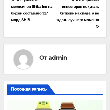
Навигация
мемкоинов Shiba Inu на
инвесторов покупать
по
биржи составило 327
биткоин на спаде, а не
записям
млрд SHIB
ждать лучшего момента
От
admin
Похожая запись