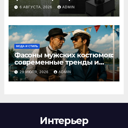
мощности и правильный
6 АВГУСТА, 2026
ADMIN
расчет
МОДА И СТИЛЬ
Фасоны мужских костюмов:
современные тренды и
классика
29 ИЮЛЯ, 2026
ADMIN
Интерьер