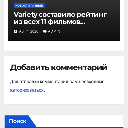
НОВОСТИ РАЗНЫЕ
Variety составило рейтинг
из всех 11 фильмов
о Человеке-пауке — от
АВГ 4, 2026
ADMIN
худшего к лучшему
Добавить комментарий
Для отправки комментария вам необходимо
авторизоваться
.
Поиск