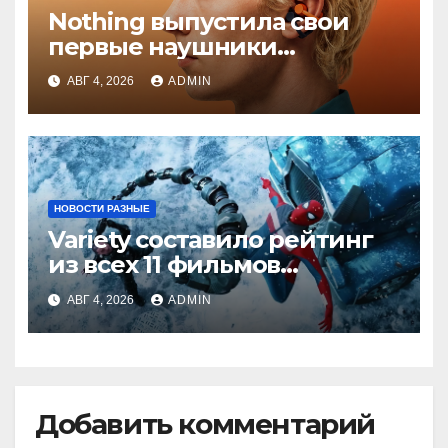
Nothing выпустила свои
первые наушники
открытого типа — CMF
АВГ 4, 2026
ADMIN
Clip Pro
НОВОСТИ РАЗНЫЕ
Variety составило рейтинг
из всех 11 фильмов
о Человеке-пауке — от
АВГ 4, 2026
ADMIN
худшего к лучшему
Добавить комментарий