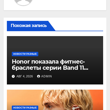
Похожая запись
НОВОСТИ РАЗНЫЕ
Honor показала фитнес-
браслеты серии Band 11
с GPS и автономностью до
АВГ 4, 2026
ADMIN
26 дней
НОВОСТИ РАЗНЫЕ