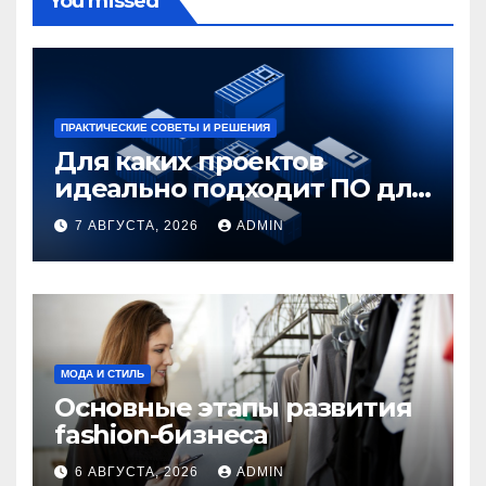
You missed
ПРАКТИЧЕСКИЕ СОВЕТЫ И РЕШЕНИЯ
Для каких проектов
идеально подходит ПО для
контейнеризации
7 АВГУСТА, 2026
ADMIN
приложений
МОДА И СТИЛЬ
Основные этапы развития
fashion-бизнеса
6 АВГУСТА, 2026
ADMIN