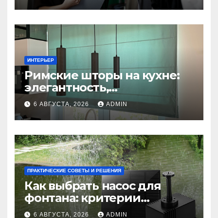
ИНТЕРЬЕР
Римские шторы на кухне:
элегантность,
практичность и стиль
6 АВГУСТА, 2026
ADMIN
ПРАКТИЧЕСКИЕ СОВЕТЫ И РЕШЕНИЯ
Как выбрать насос для
фонтана: критерии
мощности и правильный
6 АВГУСТА, 2026
ADMIN