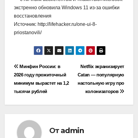
экстренно обновила Windows 11 из-за ошибки
восстановления
Источник: http://lifehacker.ru/one-ui-8-
priostanovili/
Навигация
Минфин России: в
Netflix экранизирует
2026 году прожиточный
Catan — популярную
по
минимум вырастет на 1,2
настольную игру про
записям
тысячи рублей
колонизаторов
От
admin