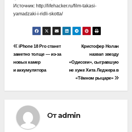
Источник: http://lifehacker.ru/film-takasi-
yamadzaki-i-ridli-skotta/
Навигация
iPhone 18 Pro станет
Кристофер Нолан
заметно толще — из-за
назвал звезду
по
новых камер
«Одиссеи», сыгравшую
записям
и аккумулятора
не хуже Хита Леджера в
«Тёмном рыцаре»
От
admin