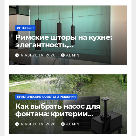
ИНТЕРЬЕР
Римские шторы на кухне:
элегантность,
практичность и стиль
6 АВГУСТА, 2026
ADMIN
ПРАКТИЧЕСКИЕ СОВЕТЫ И РЕШЕНИЯ
Как выбрать насос для
фонтана: критерии
мощности и правильный
6 АВГУСТА, 2026
ADMIN
расчет