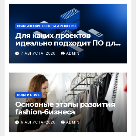
ПРАКТИЧЕСКИЕ СОВЕТЫ И РЕШЕНИЯ
Для каких проектов
идеально подходит ПО для
контейнеризации
7 АВГУСТА, 2026
ADMIN
приложений
МОДА И СТИЛЬ
Основные этапы развития
fashion-бизнеса
6 АВГУСТА, 2026
ADMIN