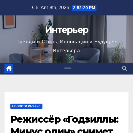
Перейти
Сб. Авг 8th, 2026
2:52:21 PM
к
содержимому
Интерьер
Тренды и Стиль, Инновации и Будущее
Интерьера
НОВОСТИ РАЗНЫЕ
Режиссёр «Годзиллы:
Минус один» снимет