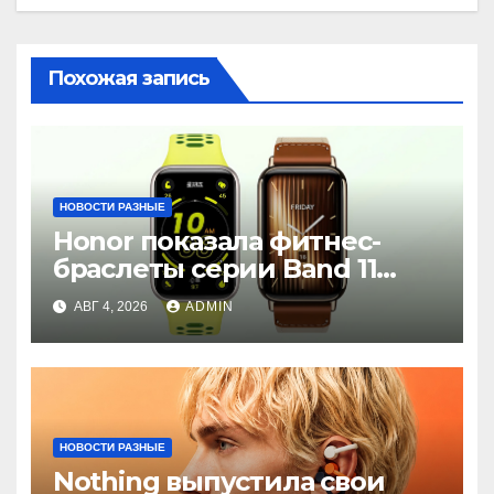
Похожая запись
НОВОСТИ РАЗНЫЕ
Honor показала фитнес-
браслеты серии Band 11
с GPS и автономностью до
АВГ 4, 2026
ADMIN
26 дней
НОВОСТИ РАЗНЫЕ
Nothing выпустила свои