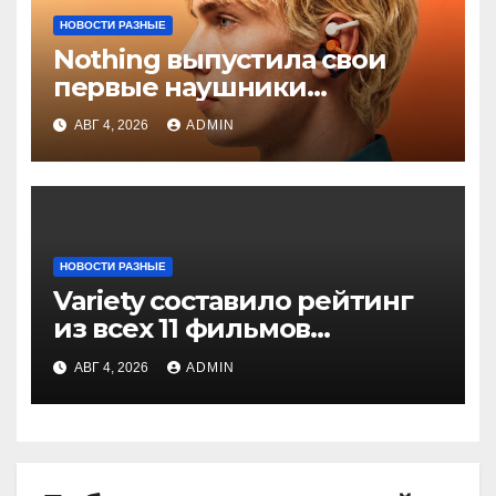
НОВОСТИ РАЗНЫЕ
Nothing выпустила свои
первые наушники
открытого типа — CMF
АВГ 4, 2026
ADMIN
Clip Pro
НОВОСТИ РАЗНЫЕ
Variety составило рейтинг
из всех 11 фильмов
о Человеке-пауке — от
АВГ 4, 2026
ADMIN
худшего к лучшему