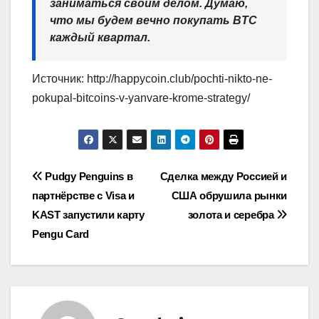
заниматься своим делом. Думаю,
что мы будем вечно покупать BTC
каждый квартал.
Источник: http://happycoin.club/pochti-nikto-ne-
pokupal-bitcoins-v-yanvare-krome-strategy/
Навигация
Pudgy Penguins в
Сделка между Россией и
партнёрстве с Visa и
США обрушила рынки
по
KAST запустили карту
золота и серебра
записям
Pengu Card