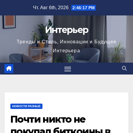
Перейти
Чт. Авг 6th, 2026
2:46:18 PM
к
содержимому
Интерьер
Тренды и Стиль, Инновации и Будущее
Интерьера
НОВОСТИ РАЗНЫЕ
Почти никто не
покупал биткоины в