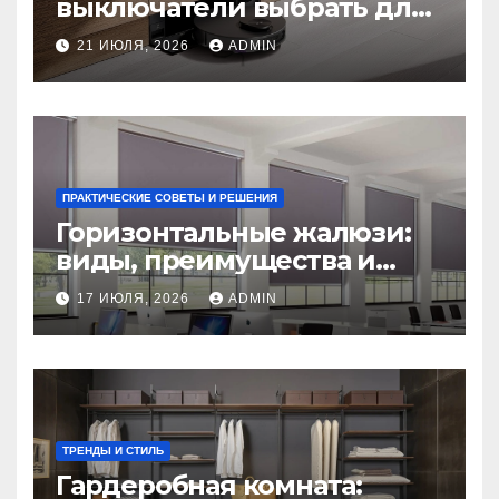
выключатели выбрать для
нового дома: советы
21 ИЮЛЯ, 2026
ADMIN
экспертов
ПРАКТИЧЕСКИЕ СОВЕТЫ И РЕШЕНИЯ
Горизонтальные жалюзи:
виды, преимущества и
советы по выбору
17 ИЮЛЯ, 2026
ADMIN
ТРЕНДЫ И СТИЛЬ
Гардеробная комната: