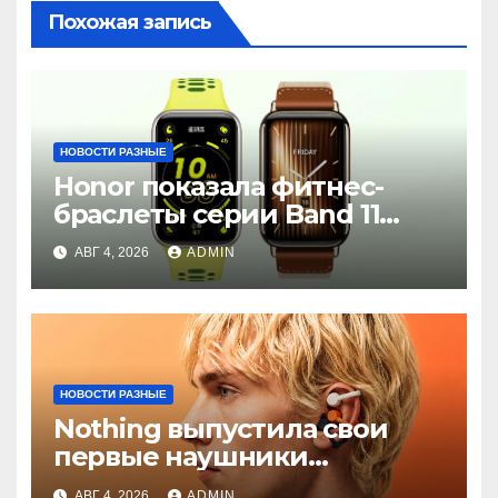
Похожая запись
НОВОСТИ РАЗНЫЕ
Honor показала фитнес-
браслеты серии Band 11
с GPS и автономностью до
АВГ 4, 2026
ADMIN
26 дней
НОВОСТИ РАЗНЫЕ
Nothing выпустила свои
первые наушники
открытого типа — CMF
АВГ 4, 2026
ADMIN