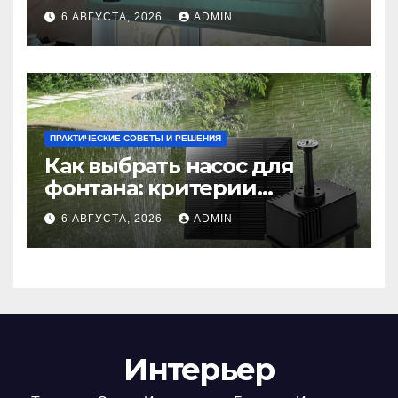
практичность и стиль
6 АВГУСТА, 2026
ADMIN
ПРАКТИЧЕСКИЕ СОВЕТЫ И РЕШЕНИЯ
Как выбрать насос для
фонтана: критерии
мощности и правильный
6 АВГУСТА, 2026
ADMIN
расчет
Интерьер