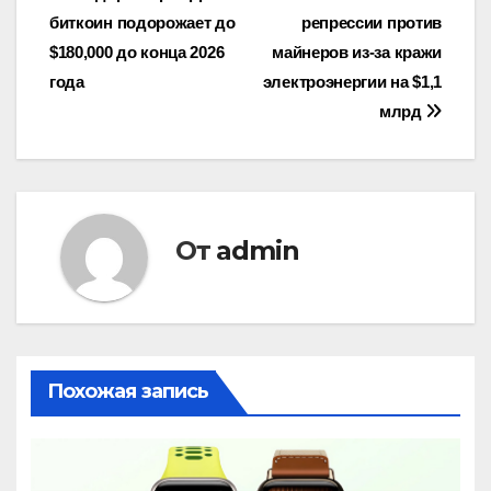
биткоин подорожает до
репрессии против
по
$180,000 до конца 2026
майнеров из-за кражи
записям
года
электроэнергии на $1,1
млрд
От
admin
Похожая запись