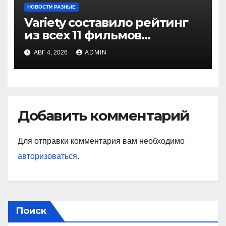
НОВОСТИ РАЗНЫЕ
Variety составило рейтинг
из всех 11 фильмов
о Человеке-пауке — от
АВГ 4, 2026
ADMIN
худшего к лучшему
Добавить комментарий
Для отправки комментария вам необходимо
авторизоваться
.
Поиск