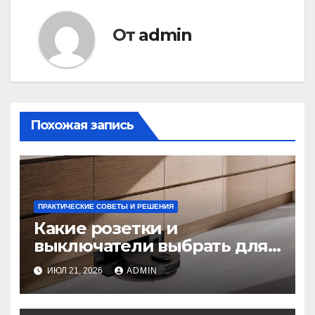
От
admin
Похожая запись
ПРАКТИЧЕСКИЕ СОВЕТЫ И РЕШЕНИЯ
Какие розетки и
выключатели выбрать для
нового дома: советы
ИЮЛ 21, 2026
ADMIN
экспертов