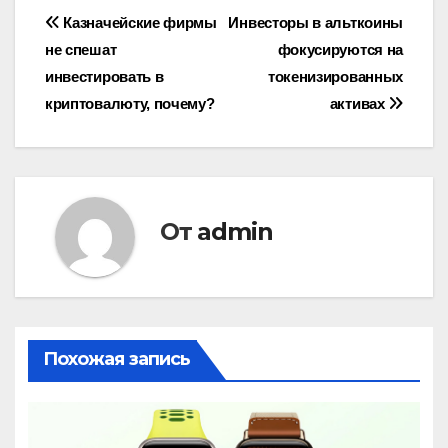
Навигация
Казначейские фирмы
Инвесторы в альткоины
не спешат
фокусируются на
по
инвестировать в
токенизированных
записям
криптовалюту, почему?
активах
От
admin
Похожая запись