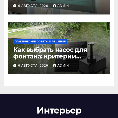
практичность и стиль
6 АВГУСТА, 2026
ADMIN
ПРАКТИЧЕСКИЕ СОВЕТЫ И РЕШЕНИЯ
Как выбрать насос для
фонтана: критерии
мощности и правильный
6 АВГУСТА, 2026
ADMIN
расчет
Интерьер