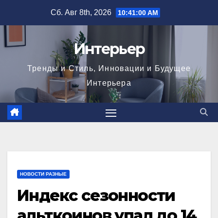
Перейти
Сб. Авг 8th, 2026
10:41:01 AM
к
содержимому
Интерьер
Тренды и Стиль, Инновации и Будущее
Интерьера
НОВОСТИ РАЗНЫЕ
Индекс сезонности
альткоинов упал до 14