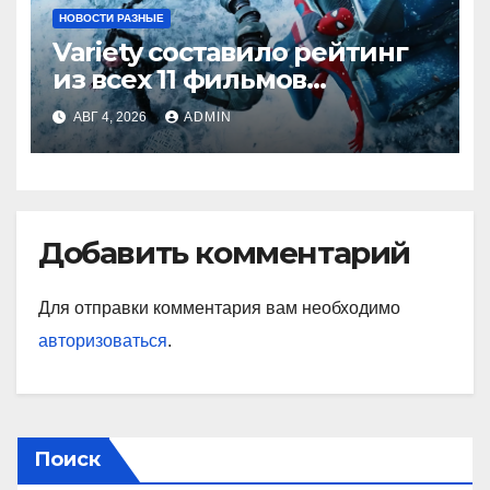
НОВОСТИ РАЗНЫЕ
Variety составило рейтинг
из всех 11 фильмов
о Человеке-пауке — от
АВГ 4, 2026
ADMIN
худшего к лучшему
Добавить комментарий
Для отправки комментария вам необходимо
авторизоваться
.
Поиск