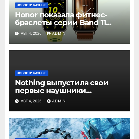
НОВОСТИ РАЗНЫЕ
Honor показала фитнес-
браслеты серии Band 11
с GPS и автономностью до
АВГ 4, 2026
ADMIN
26 дней
НОВОСТИ РАЗНЫЕ
Nothing выпустила свои
первые наушники
открытого типа — CMF
АВГ 4, 2026
ADMIN
Clip Pro