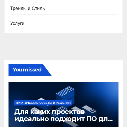
Тренды и Стиль
Услуги
You missed
ПРАКТИЧЕСКИЕ СОВЕТЫ И РЕШЕНИЯ
Для каких проектов
идеально подходит ПО для
контейнеризации