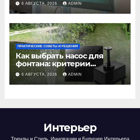
практичность и стиль
6 АВГУСТА, 2026
ADMIN
ПРАКТИЧЕСКИЕ СОВЕТЫ И РЕШЕНИЯ
Как выбрать насос для
фонтана: критерии
мощности и правильный
6 АВГУСТА, 2026
ADMIN
расчет
Интерьер
Тренды и Стиль, Инновации и Будущее Интерьера