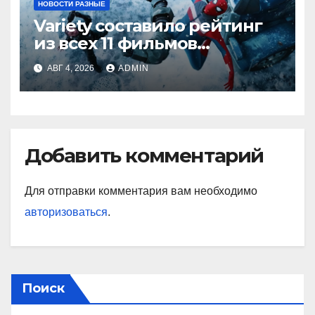
НОВОСТИ РАЗНЫЕ
Variety составило рейтинг
из всех 11 фильмов
о Человеке-пауке — от
АВГ 4, 2026
ADMIN
худшего к лучшему
Добавить комментарий
Для отправки комментария вам необходимо
авторизоваться
.
Поиск