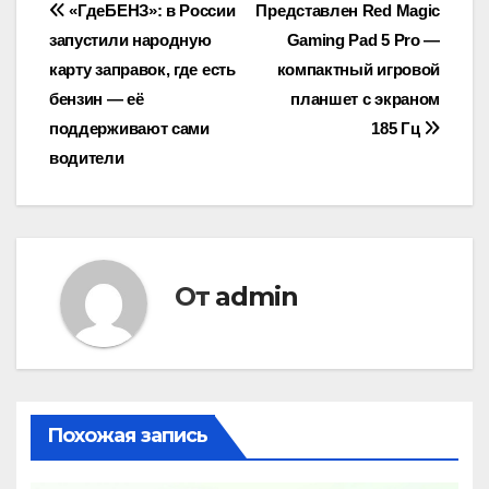
Навигация
«ГдеБЕНЗ»: в России
Представлен Red Magic
запустили народную
Gaming Pad 5 Pro —
по
карту заправок, где есть
компактный игровой
записям
бензин — её
планшет с экраном
поддерживают сами
185 Гц
водители
От
admin
Похожая запись