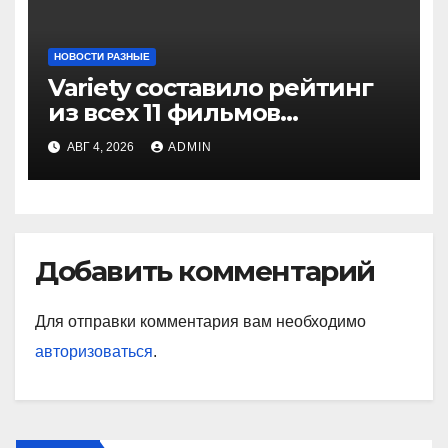
НОВОСТИ РАЗНЫЕ
Variety составило рейтинг
из всех 11 фильмов
о Человеке-пауке — от
АВГ 4, 2026
ADMIN
худшего к лучшему
Добавить комментарий
Для отправки комментария вам необходимо
авторизоваться
.