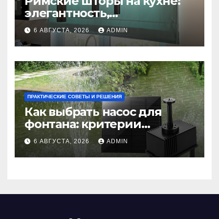
Римские шторы на кухне:
элегантность,
практичность и стиль
6 АВГУСТА, 2026
ADMIN
ПРАКТИЧЕСКИЕ СОВЕТЫ И РЕШЕНИЯ
Как выбрать насос для
фонтана: критерии
мощности и правильный
6 АВГУСТА, 2026
ADMIN
расчет