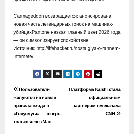
Carmageddon возвращается: анонсирована
новая часть легендарных гонок на машинах-
убийцахPantone назвал главный цвет 2026 года
— он символизирует спокойствие
Источник: http://lifehacker.ru/nostalgiya-o-rannem-
internete/
Навигация
Пользователи
Платформа Kalshi стала
жалуются на новые
официальным
по
правила входа в
партнёром телеканала
записям
«Госуслуги» — теперь
CNN
только через Max