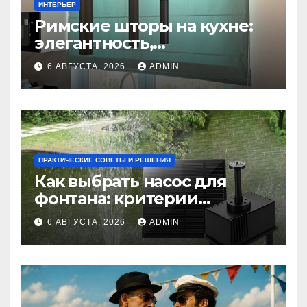
ИНТЕРЬЕР
Римские шторы на кухне:
элегантность,
практичность и стиль
6 АВГУСТА, 2026
ADMIN
ПРАКТИЧЕСКИЕ СОВЕТЫ И РЕШЕНИЯ
Как выбрать насос для
фонтана: критерии
мощности и правильный
6 АВГУСТА, 2026
ADMIN
расчет