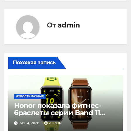
От
admin
Похожая запись
НОВОСТИ РАЗНЫЕ
Honor показала фитнес-
браслеты серии Band 11
с GPS и автономностью до
АВГ 4, 2026
ADMIN
26 дней