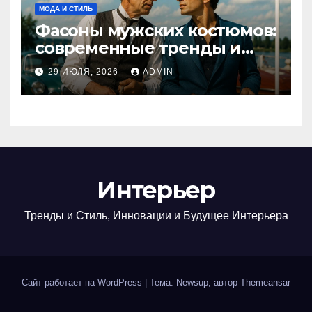
МОДА И СТИЛЬ
Фасоны мужских костюмов:
современные тренды и
классика
29 ИЮЛЯ, 2026
ADMIN
Интерьер
Тренды и Стиль, Инновации и Будущее Интерьера
Сайт работает на WordPress
|
Тема: Newsup, автор
Themeansar