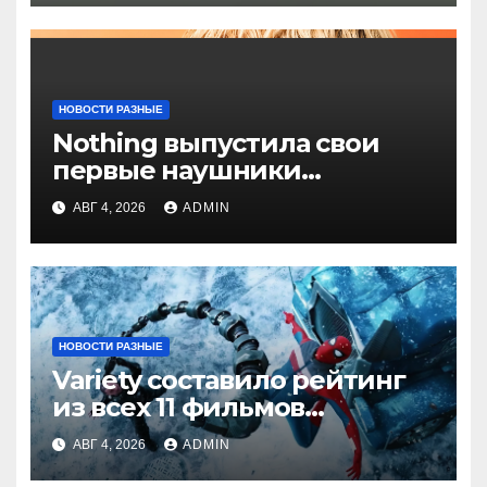
НОВОСТИ РАЗНЫЕ
Nothing выпустила свои
первые наушники
открытого типа — CMF
АВГ 4, 2026
ADMIN
Clip Pro
НОВОСТИ РАЗНЫЕ
Variety составило рейтинг
из всех 11 фильмов
о Человеке-пауке — от
АВГ 4, 2026
ADMIN
худшего к лучшему